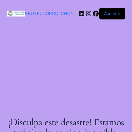
Saltar
al
LinkedIn
Instagram
Facebook
contenido
PROTECTORCOLCHON
Acceder
¡Disculpa este desastre! Estamos